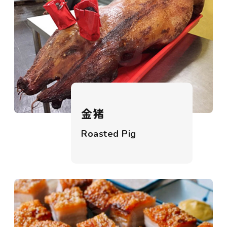
金猪
Roasted Pig