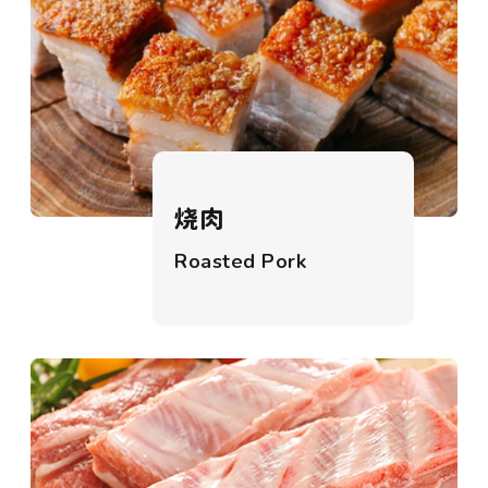
烧肉
Roasted Pork